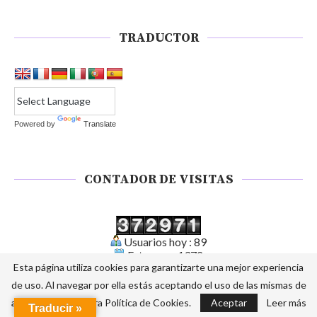
TRADUCTOR
Powered by
Translate
CONTADOR DE VISITAS
Usuarios hoy : 89
Este mes : 1372
Esta página utiliza cookies para garantizarte una mejor experiencia
Total de usuarios : 372971
Quién está contectado : 2
de uso. Al navegar por ella estás aceptando el uso de las mismas de
Tu dirección IP : 216.73.217.34
acuerdo con nuestra Política de Cookies.
Aceptar
Leer más
Traducir »