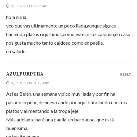
8 junio, 2008 - 9:55 am
hola nuria;
veo que vas ultimamente un poco liada,aunque sigues
haciendo platos riquisimos,como este arroz caldoso,en casa
nos gusta mucho tanto caldoso como en paella.
un saludo
AZULPURPURA
REPLY
8 junio, 2008 - 10:20 am
Asi es Belén, una semana y pico muy liada y por fin ha
pasado lo peor, de nuevo ando por aqui batallando con mis
platos y alimentando a la tropa jeje
Más adelante haré una paella, en barbacoa, que está
buenísima.
un besito guapa