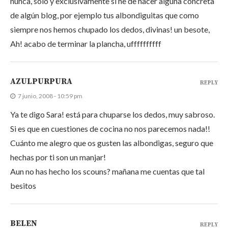
nunca, solo y exclusivamente si he de hacer alguna concreta
de algún blog, por ejemplo tus albondiguitas que como
siempre nos hemos chupado los dedos, divinas! un besote,
Ah! acabo de terminar la plancha, uffffffffff
AZULPURPURA
REPLY
7 junio, 2008 - 10:59 pm
Ya te digo Sara! está para chuparse los dedos, muy sabroso.
Si es que en cuestiones de cocina no nos parecemos nada!!
Cuánto me alegro que os gusten las albondigas, seguro que
hechas por ti son un manjar!
Aun no has hecho los scouns? mañana me cuentas que tal
besitos
BELEN
REPLY