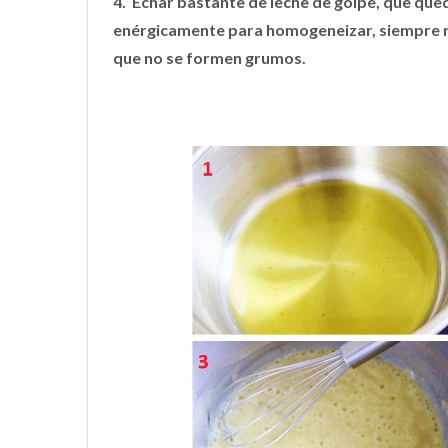
4. Echar bastante de leche de golpe, que que
enérgicamente para homogeneizar, siempre re
que no se formen grumos.