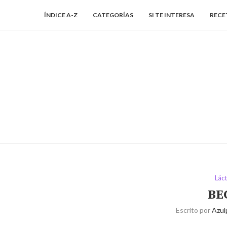
ÍNDICE A-Z
CATEGORÍAS
SI TE INTERESA
RECE
Lác
BE
Escrito por
Azul