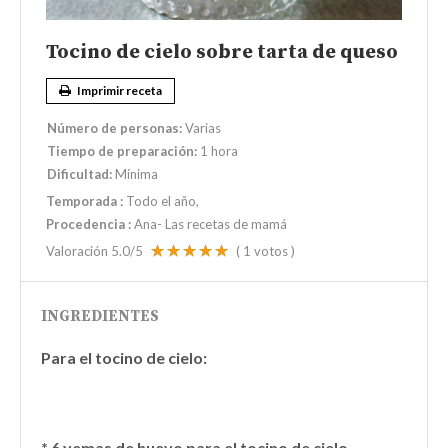
Tocino de cielo sobre tarta de queso
Imprimir receta
Número de personas:
Varias
Tiempo de preparación:
1 hora
Dificultad:
Mínima
Temporada
:
Todo el año
Procedencia
:
Ana- Las recetas de mamá
Valoración
5.0
/5
(
1
votos )
INGREDIENTES
Para el tocino de cielo:
* 6 yemas de huevo para el tocino de cielo.