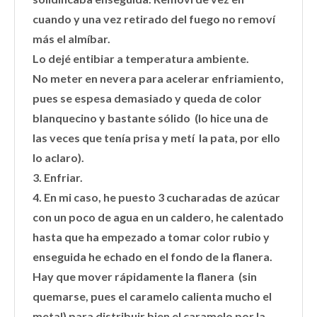
cuando y una vez r
etirado del fuego no removí
más el almíbar.
Lo dejé entibiar a temperatura ambiente.
No meter en nevera para acelerar enfriamiento,
pues se espesa demasiado y queda de color
blanquecino y bastante sólido (lo hice una de
las veces que tenía prisa y metí la pata, por ello
lo aclaro).
3. Enfriar.
4. En mi caso, he puesto 3 cucharadas de azúcar
con un poco de agua en un caldero, he calentado
hasta que ha empezado a tomar color rubio y
enseguida he echado en el fondo de la flanera.
Hay que mover rápidamente la flanera (sin
quemarse, pues el caramelo calienta mucho el
metal) para distribuir bien el caramelo por la