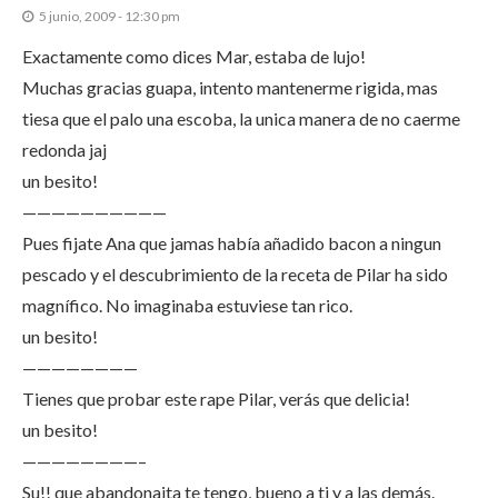
5 junio, 2009 - 12:30 pm
Exactamente como dices Mar, estaba de lujo!
Muchas gracias guapa, intento mantenerme rigida, mas
tiesa que el palo una escoba, la unica manera de no caerme
redonda jaj
un besito!
——————————
Pues fijate Ana que jamas había añadido bacon a ningun
pescado y el descubrimiento de la receta de Pilar ha sido
magnífico. No imaginaba estuviese tan rico.
un besito!
————————
Tienes que probar este rape Pilar, verás que delicia!
un besito!
————————–
Su!! que abandonaita te tengo, bueno a ti y a las demás.