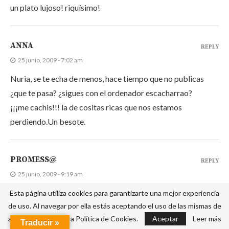
un plato lujoso! riquísimo!
ANNA
REPLY
25 junio, 2009 - 7:02 am
Nuria, se te echa de menos, hace tiempo que no publicas
¿que te pasa? ¿sigues con el ordenador escacharrao?
¡¡¡me cachis!!! la de cositas ricas que nos estamos
perdiendo.Un besote.
PROMESS@
REPLY
25 junio, 2009 - 9:19 am
El sabor del bacón tiene que darle un toque muy original,
Esta página utiliza cookies para garantizarte una mejor experiencia
de uso. Al navegar por ella estás aceptando el uso de las mismas de
qué curioso verdad? Seguro que estuvo riquísimo. Me anoto
acuerdo con nuestra Política de Cookies.
Aceptar
Leer más
la receta porque está que se sale de la pantalla. Mmmmm
Traducir »