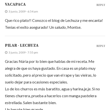
VACAPACA
REPLY
3 junio, 2009 - 6:54 am
Que rico plato!! Conozco el blog de Lechuza y me encanta!
Tenias el exito asegurado! Un saludo, Montse.
PILAR - LECHUZA
REPLY
3 junio, 2009 - 7:55 pm
Gracias Núria por lo bien que hablas de mi receta. Me
alegra de que os haya gustado. En casa es un plato muy
solicitado, pero al precio que van el rape y las vieiras, lo
suelo dejar para ocasiones especiales.
Lo de los churros es más baratito, agua y harina,je,je. Si no
tienes churrera, prueba a hacerlos con manga pastelera
estrellada. Salen bastante bien.
Un besote bien grande