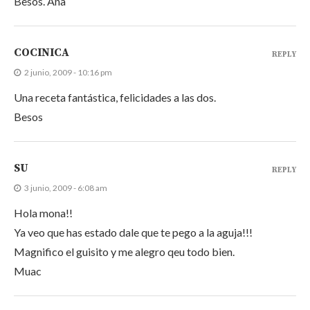
Besos. Ana
COCINICA
REPLY
2 junio, 2009 - 10:16 pm
Una receta fantástica, felicidades a las dos.
Besos
SU
REPLY
3 junio, 2009 - 6:08 am
Hola mona!!
Ya veo que has estado dale que te pego a la aguja!!!
Magnifico el guisito y me alegro qeu todo bien.
Muac