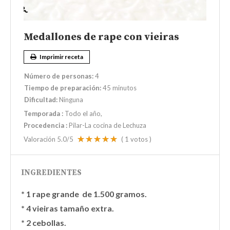
Medallones de rape con vieiras
Imprimir receta
Número de personas:
4
Tiempo de preparación:
45 minutos
Dificultad:
Ninguna
Temporada
:
Todo el año
Procedencia
:
Pilar-La cocina de Lechuza
Valoración
5.0
/5
(
1
votos )
INGREDIENTES
* 1 rape grande de 1.500 gramos.
* 4 vieiras tamaño extra.
* 2 cebollas.