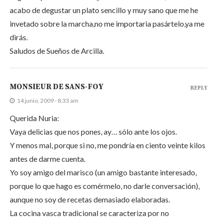
acabo de degustar un plato sencillo y muy sano que me he
invetado sobre la marcha,no me importaria pasártelo,ya me
dirás.
Saludos de Sueños de Arcilla.
MONSIEUR DE SANS-FOY
REPLY
14 junio, 2009 - 8:33 am
Querida Nuria:
Vaya delicias que nos pones, ay… sólo ante los ojos.
Y menos mal, porque si no, me pondría en ciento veinte kilos
antes de darme cuenta.
Yo soy amigo del marisco (un amigo bastante interesado,
porque lo que hago es comérmelo, no darle conversación),
aunque no soy de recetas demasiado elaboradas.
La cocina vasca tradicional se caracteriza por no