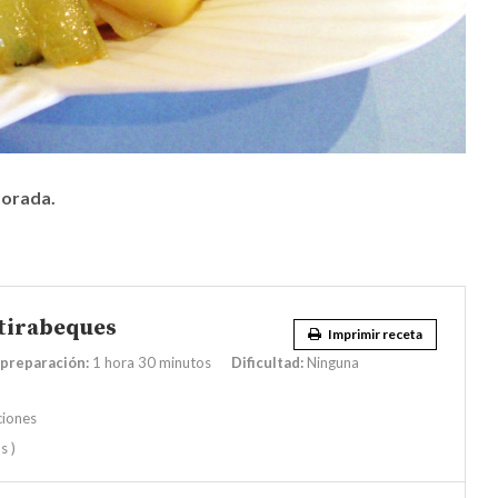
porada.
 tirabeques
Imprimir receta
preparación:
1 hora 30 minutos
Dificultad:
Ninguna
ciones
s )