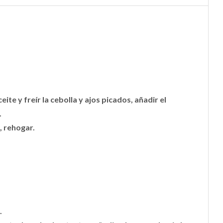
ite y freír la cebolla y ajos picados,
añadir el
.
, rehogar.
.