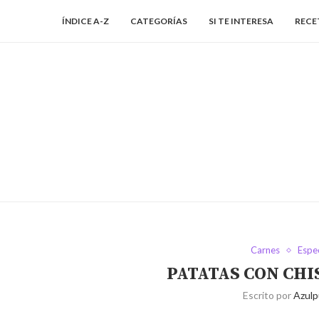
ÍNDICE A-Z
CATEGORÍAS
SI TE INTERESA
RECE
Carnes
Espec
PATATAS CON CH
Escrito por
Azulp