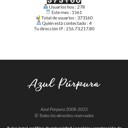
Usuarios hoy : 278
Este mes : 1561
Total de usuarios : 373160
Quién está contectado : 4
Tu dirección IP : 216.73.217.80
Azul Púrpura 2008-2025
© Todos los derechos reservados
Aviso legal, política de privacidad / cookies y protección de