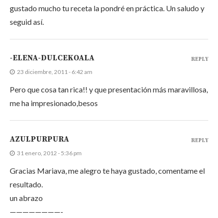
gustado mucho tu receta la pondré en práctica. Un saludo y
seguid así.
-ELENA-DULCEKOALA
REPLY
23 diciembre, 2011 - 6:42 am
Pero que cosa tan rica!! y que presentación más maravillosa,
me ha impresionado,besos
AZULPURPURA
REPLY
31 enero, 2012 - 5:36 pm
Gracias Mariava, me alegro te haya gustado, comentame el
resultado.
un abrazo
————————-