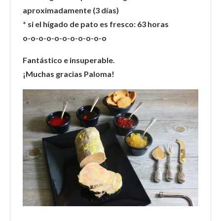
aproximadamente (3 días)
* si el hígado de pato es fresco: 63 horas
o-o-o-o-o-o-o-o-o-o-o
Fantástico e insuperable.
¡Muchas gracias Paloma!