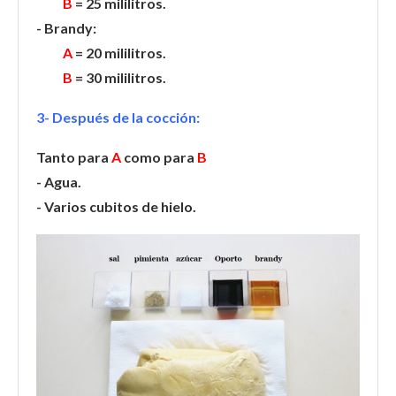
B
= 25 mililitros.
- Brandy:
A
= 20 mililitros.
B
= 30 mililitros.
3- Después de la cocción:
Tanto para
A
como para
B
- Agua.
- Varios cubitos de hielo.