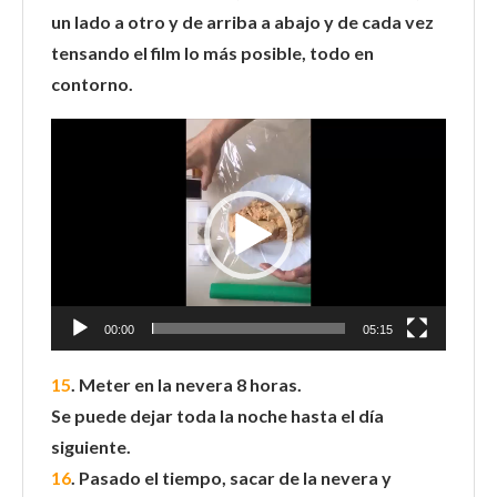
un lado a otro y de arriba a abajo y de cada vez
tensando el film lo más posible, todo en
contorno.
Reproductor
de
vídeo
00:00
05:15
15
. Meter en la nevera 8 horas.
Se puede dejar toda la noche hasta el día
siguiente.
16
. Pasado el tiempo, sacar de la nevera y