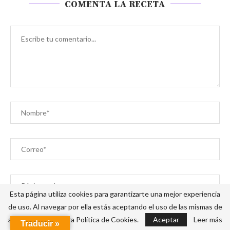
COMENTA LA RECETA
Esta página utiliza cookies para garantizarte una mejor experiencia
de uso. Al navegar por ella estás aceptando el uso de las mismas de
Recordar mis datos para la próxima vez que escriba un
acuerdo con nuestra Política de Cookies.
Aceptar
Leer más
Traducir »
comentario.